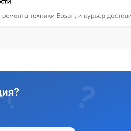
сти
емонта техники Epson, и курьер достави
ция?