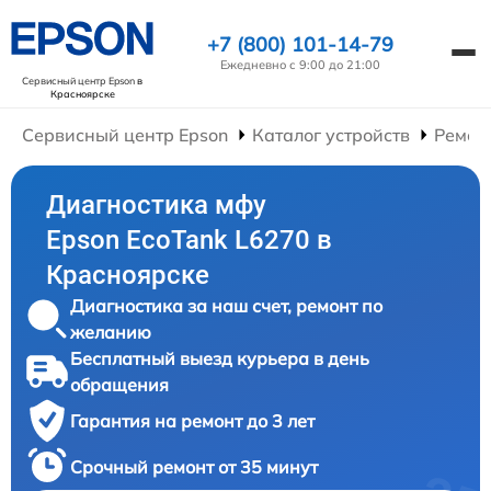
+7 (800) 101-14-79
Ежедневно с 9:00 до 21:00
Сервисный центр Epson
в
Красноярске
Сервисный центр Epson
Каталог устройств
Ремон
Диагностика мфу
Epson EcoTank L6270 в
Красноярске
Диагностика за наш счет, ремонт по
желанию
Бесплатный выезд курьера в день
обращения
Гарантия на ремонт до 3 лет
Срочный ремонт от 35 минут